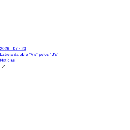
2026 · 07 · 23
Estreia da obra “V’s” pelos “B’s”
Notícias