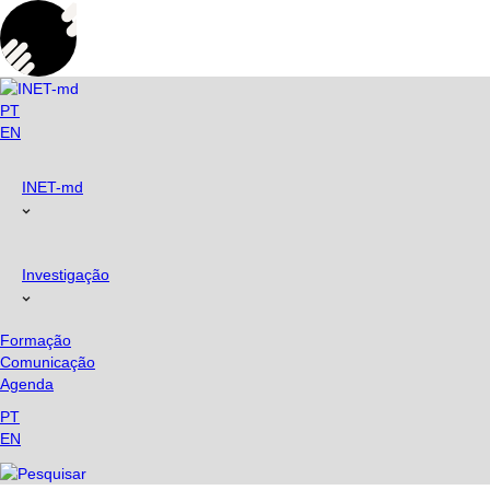
Skip
to
content
PT
EN
INET-md
Investigação
Formação
Comunicação
Agenda
PT
EN