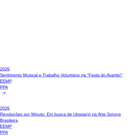
2026
Sentimento Musical e Trabalho Voluntário na “Festa do Avante!”
EEMP
PPA
2026
Revoluções por Minuto: Em busca de Utopia(s) na Arte Sonora
Brasileira
EEMP
PPA