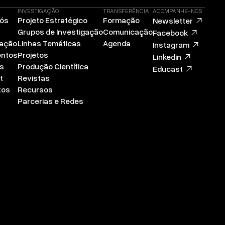
INVESTIGAÇÃO
TRANSFERÊNCIA
ACOMPANHE-NOS
Nós
Projeto Estratégico
Formação
Newsletter
Grupos de Investigação
Comunicação
Facebook
zação
Linhas Temáticas
Agenda
Instagram
ntos
Projetos
Linkedin
s
Produção Científica
Educast
t
Revistas
tos
Recursos
Parcerias e Redes