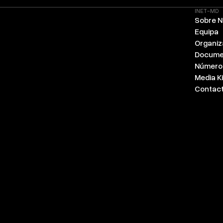
INET-MD
Sobre 
Equipa
Organi
Docume
Número
Media Ki
Contac