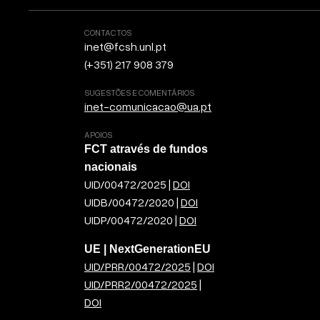
CONTACTOS
inet@fcsh.unl.pt
(+351) 217 908 379
SUGESTÕES E COMENTÁRIOS
inet-comunicacao@ua.pt
APOIOS
FCT através de fundos
nacionais
UID/00472/2025 |
DOI
UIDB/00472/2020 |
DOI
UIDP/00472/2020 |
DOI
UE | NextGenerationEU
UID/PRR/00472/2025
|
DOI
UID/PRR2/00472/2025
|
DOI