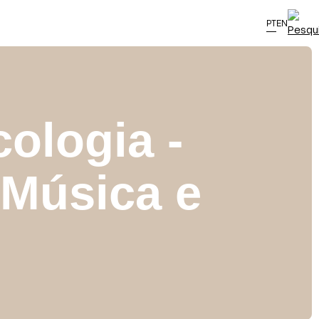
PT
EN
cologia -
 Música e