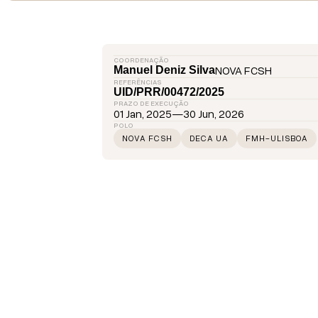
COORDENAÇÃO
NOVA FCSH
Manuel Deniz Silva
REFERÊNCIAS
UID/PRR/00472/2025
PRAZO DE EXECUÇÃO
01 Jan, 2025
—
30 Jun, 2026
POLO
NOVA FCSH
DECA UA
FMH-ULISBOA