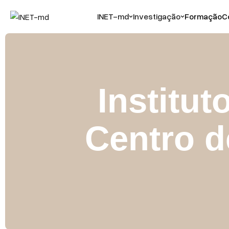
INET-md
Investigação
Formação
C
Institut
Centro d