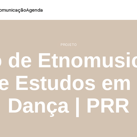
omunicação
Agenda
PROJETO
o de Etnomusi
e Estudos em
Dança | PRR