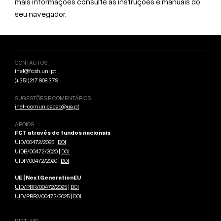
mais informações consulte as instruções e manuais do
seu navegador.
CONTACTOS
inet@fcsh.unl.pt
(+351) 217 908 379
SUGESTÕES E COMENTÁRIOS
inet-comunicacao@ua.pt
APOIOS
FCT através de fundos nacionais
UID/00472/2025 |
DOI
UIDB/00472/2020 |
DOI
UIDP/00472/2020 |
DOI
UE | NextGenerationEU
UID/PRR/00472/2025
|
DOI
UID/PRR2/00472/2025
|
DOI
INET-MD