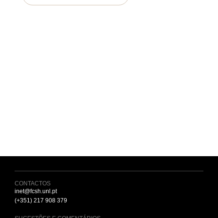
Siga-nos no
Facebook
Siga-nos no
Instagram
Siga-nos no
Linkedin
Canal Media
Educast
CONTACTOS
inet@fcsh.unl.pt
(+351) 217 908 379