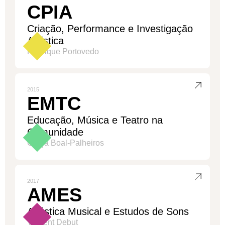
CPIA
Criação, Performance e Investigação
Artística
Henrique Portovedo
2015
EMTC
Educação, Música e Teatro na
Comunidade
Graça Boal-Palheiros
2017
AMES
Acústica Musical e Estudos de Sons
Vincent Debut