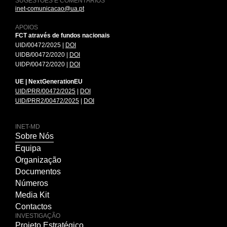
SUGESTÕES E COMENTÁRIOS
inet-comunicacao@ua.pt
APOIOS
FCT através de fundos nacionais
UID/00472/2025 |
DOI
UIDB/00472/2020 |
DOI
UIDP/00472/2020 |
DOI
UE | NextGenerationEU
UID/PRR/00472/2025
|
DOI
UID/PRR2/00472/2025
|
DOI
INET-MD
Sobre Nós
Equipa
Organização
Documentos
Números
Media Kit
Contactos
INVESTIGAÇÃO
Projeto Estratégico