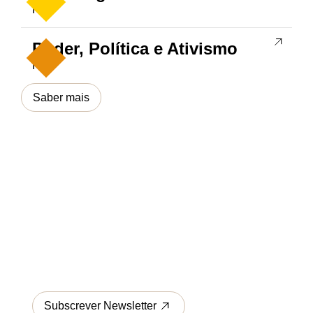
PDT
Poder, Política e Ativismo
PPA
Saber mais
Newsletter
Subscreva a nossa newsletter e fique a par
das Calls, Concursos, Eventos e Pesquisas do
INET-md Centro de Estudos em Música e
Dança, acompanhe-nos através das nossas
redes sociais.
Subscrever Newsletter