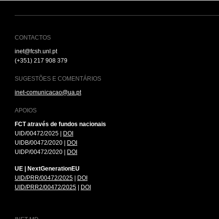
CONTACTOS
inet@fcsh.unl.pt
(+351) 217 908 379
SUGESTÕES E COMENTÁRIOS
inet-comunicacao@ua.pt
APOIOS
FCT através de fundos nacionais
UID/00472/2025 |
DOI
UIDB/00472/2020 |
DOI
UIDP/00472/2020 |
DOI
UE | NextGenerationEU
UID/PRR/00472/2025
|
DOI
UID/PRR2/00472/2025
|
DOI