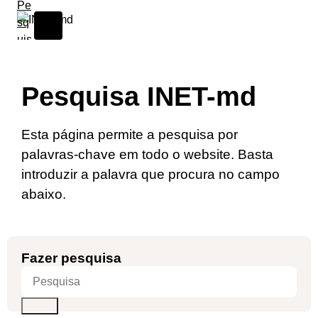
S
k
i
p
t
Pesquisa INET-md
o
c
o
Esta página permite a pesquisa por
n
palavras-chave em todo o website. Basta
t
introduzir a palavra que procura no campo
e
abaixo.
n
t
Fazer pesquisa