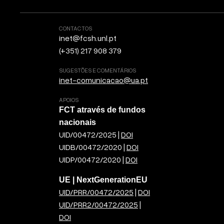
CONTACTOS
inet@fcsh.unl.pt
(+351) 217 908 379
SUGESTÕES E COMENTÁRIOS
inet-comunicacao@ua.pt
APOIOS
FCT através de fundos
nacionais
UID/00472/2025 |
DOI
UIDB/00472/2020 |
DOI
UIDP/00472/2020 |
DOI
UE | NextGenerationEU
UID/PRR/00472/2025
|
DOI
UID/PRR2/00472/2025
|
DOI