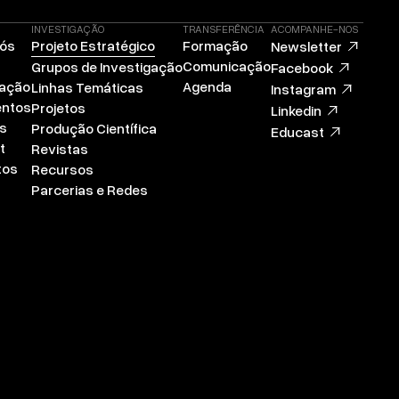
INVESTIGAÇÃO
TRANSFERÊNCIA
ACOMPANHE-NOS
Nós
Projeto Estratégico
Formação
Newsletter
Comunicação
Grupos de Investigação
Facebook
zação
Agenda
Linhas Temáticas
Instagram
ntos
Projetos
Linkedin
s
Produção Científica
Educast
t
Revistas
tos
Recursos
Parcerias e Redes