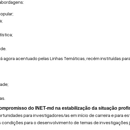
 abordagens:
opular;
a;
ística;
ade.
rá agora acentuado pelas Linhas Temáticas, recém instituídas para
dade;
as.
ompromisso do INET-md na estabilização da situação profi
tunidades para investigadores/as em início de carreira e para e
 condições para o desenvolvimento de temas de investigações j