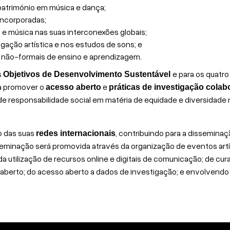
 património em música e dança;
incorporadas;
 e música nas suas interconexões globais;
gação artística e nos estudos de sons; e
 e não-formais de ensino e aprendizagem.
s
e para os quatr
Objetivos de Desenvolvimento Sustentável
a promover o
e
acesso aberto
práticas de investigação colab
 de responsabilidade social em matéria de equidade e diversidade
o das suas
, contribuindo para a dissemina
redes internacionais
sseminação será promovida através da organização de eventos art
da utilização de recursos online e digitais de comunicação; de cura
aberto; do acesso aberto a dados de investigação; e envolvendo