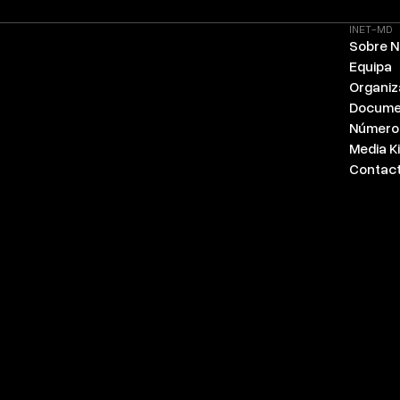
INET-MD
Sobre 
Equipa
Organi
Docume
Número
Media Ki
Contac