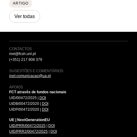
ARTIGO
Ver todas
CONTACTOS
inet@fcsh.unl.pt
(+351) 217 908 379
SUGESTÕES E COMENTÁRIOS
inet-comunicacao@ua.pt
APOIOS
FCT através de fundos nacionais
UID/00472/2025 |
DOI
UIDB/00472/2020 |
DOI
UIDP/00472/2020 |
DOI
UE | NextGenerationEU
UID/PRR/00472/2025
|
DOI
UID/PRR2/00472/2025
|
DOI