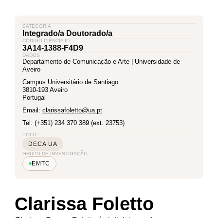
CATEGORIA
Integrado/a Doutorado/a
CÓDIGO CIÊNCIA ID
3A14-1388-F4D9
DADOS
Departamento de Comunicação e Arte | Universidade de
Aveiro
Campus Universitário de Santiago
3810-193 Aveiro
Portugal
Email:
clarissafoletto@ua.pt
Tel: (+351) 234 370 389 (ext. 23753)
POLO
DECA UA
GRUPO DE INVESTIGAÇÃO
EMTC
Clarissa Foletto