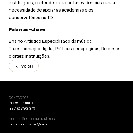
instituições, pretende-se apontar evidências para a
necessidade de apoiar as academias e os
conservatórios na TD.
Palavras-chave
Ensino Artístico Especializado da música;
Transformação digital; Práticas pedagógicas; Recursos
digitais; Instituições.
Voltar
CONTACTOS
inet@fcsh.unl.pt
(+351) 217 908 379
SUGESTÕES E COMENTÁRIOS
inet-comunicacao@ua.pt