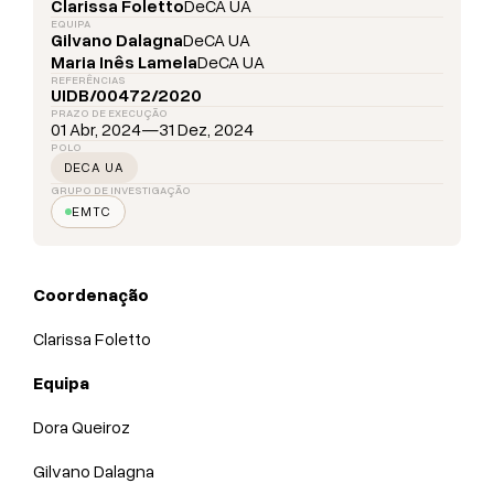
Clarissa Foletto
DeCA UA
EQUIPA
Gilvano Dalagna
DeCA UA
Maria Inês Lamela
DeCA UA
REFERÊNCIAS
UIDB/00472/2020
PRAZO DE EXECUÇÃO
01 Abr, 2024
—
31 Dez, 2024
POLO
DECA UA
GRUPO DE INVESTIGAÇÃO
EMTC
Coordenação
Clarissa Foletto
Equipa
Dora Queiroz
Gilvano Dalagna