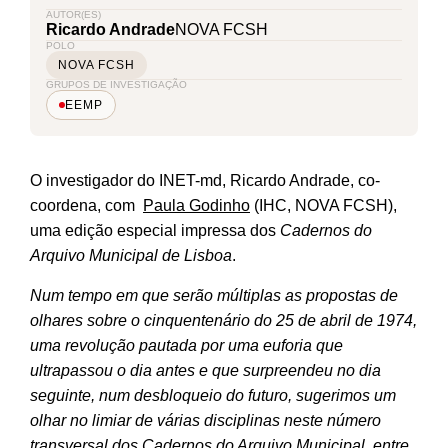
AUTOR(ES)
Ricardo Andrade
NOVA FCSH
POLO
NOVA FCSH
GRUPOS DE INVESTIGAÇÃO
EEMP
O investigador do INET-md, Ricardo Andrade, co-
coordena, com
Paula Godinho
(IHC, NOVA FCSH),
uma edição especial impressa dos
Cadernos do
Arquivo Municipal de Lisboa
.
Num tempo em que serão múltiplas as propostas de
olhares sobre o cinquentenário do 25 de abril de 1974,
uma revolução pautada por uma euforia que
ultrapassou o dia antes e que surpreendeu no dia
seguinte, num desbloqueio do futuro, sugerimos um
olhar no limiar de várias disciplinas neste número
transversal dos Cadernos do Arquivo Municipal, entre