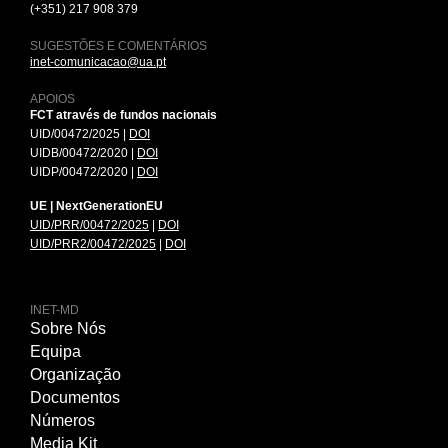
(+351) 217 908 379
SUGESTÕES E COMENTÁRIOS
inet-comunicacao@ua.pt
APOIOS
FCT através de fundos nacionais
UID/00472/2025 |
DOI
UIDB/00472/2020 |
DOI
UIDP/00472/2020 |
DOI
UE | NextGenerationEU
UID/PRR/00472/2025
|
DOI
UID/PRR2/00472/2025
|
DOI
INET-MD
Sobre Nós
Equipa
Organização
Documentos
Números
Media Kit