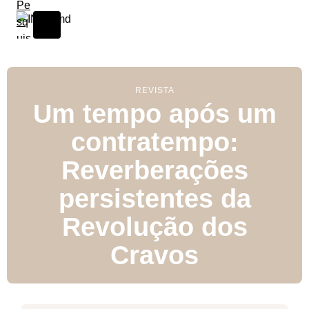
S
k
i
p
t
o
REVISTA
Um tempo após um
c
o
contratempo:
n
t
Reverberações
e
n
persistentes da
t
Revolução dos
Cravos