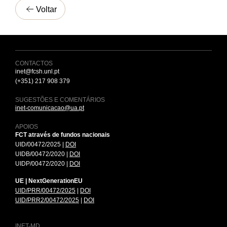
Voltar
CONTACTOS
inet@fcsh.unl.pt
(+351) 217 908 379
SUGESTÕES E COMENTÁRIOS
inet-comunicacao@ua.pt
APOIOS
FCT através de fundos nacionais
UID/00472/2025 |
DOI
UIDB/00472/2020 |
DOI
UIDP/00472/2020 |
DOI
UE | NextGenerationEU
UID/PRR/00472/2025
|
DOI
UID/PRR2/00472/2025
|
DOI
INET-MD