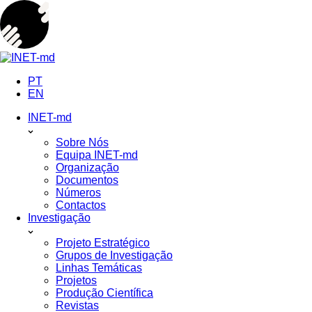
Skip
to
content
PT
EN
INET-md
Sobre Nós
Equipa INET-md
Organização
Documentos
Números
Contactos
Investigação
Projeto Estratégico
Grupos de Investigação
Linhas Temáticas
Projetos
Produção Científica
Revistas