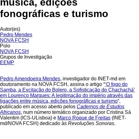
música, edições
fonográficas e turismo
Autor(es)
Pedro Mendes
NOVA FCSH
Polo
NOVA FCSH
Grupos de Investigação
EEMP
Pedro Amendoeira Mendes
, investigador do INET-md em
doutoramento na NOVA FCSH, assina o artigo “
‘O fogo do
Samba, a Excitação do Bolero, a Sofisticação do Chachachá’
em Lourenço Marques: A legitimação do império através das
ligações entre música, edições fonográficas e turismo
“,
publicado em acesso aberto pelos
Cadernos de Estudos
Africanos
, num número temático organizado por Cristina Sá
Valentim (ICS-ULisboa) e
Marco Roque de Freitas
(INET-
md/NOVA FCSH) dedicado às
Revoluções Sonoras
.