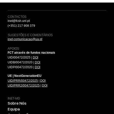
CONTACTOS
inet@fcsh.unl.pt
(+351) 217 908 379
SUGESTÕES E COMENTÁRIOS
inet-comunicacao@ua.pt
APOIOS
FCT através de fundos nacionais
UID/00472/2025 |
DOI
UIDB/00472/2020 |
DOI
UIDP/00472/2020 |
DOI
UE | NextGenerationEU
UID/PRR/00472/2025
|
DOI
UID/PRR2/00472/2025
|
DOI
INET-MD
Sobre Nós
Equipa