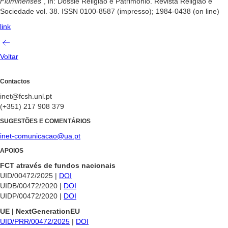
Fluminenses
“, in: Dossiê Religião e Patrimônio. Revista Religião e
Sociedade vol. 38. ISSN 0100-8587 (impresso); 1984-0438 (on line)
link
Voltar
Contactos
inet@fcsh.unl.pt
(+351) 217 908 379
SUGESTÕES E COMENTÁRIOS
inet-comunicacao@ua.pt
APOIOS
FCT através de fundos nacionais
UID/00472/2025 |
DOI
UIDB/00472/2020 |
DOI
UIDP/00472/2020 |
DOI
UE | NextGenerationEU
UID/PRR/00472/2025
|
DOI