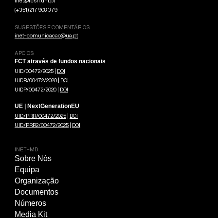
inet@fcsh.unl.pt
(+351) 217 908 379
SUGESTÕES E COMENTÁRIOS
inet-comunicacao@ua.pt
APOIOS
FCT através de fundos nacionais
UID/00472/2025 |
DOI
UIDB/00472/2020 |
DOI
UIDP/00472/2020 |
DOI
UE | NextGenerationEU
UID/PRR/00472/2025
|
DOI
UID/PRR2/00472/2025
|
DOI
INET-MD
Sobre Nós
Equipa
Organização
Documentos
Números
Media Kit