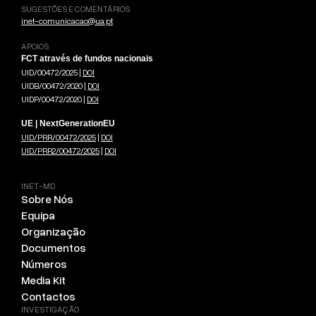
SUGESTÕES E COMENTÁRIOS
inet-comunicacao@ua.pt
APOIOS
FCT através de fundos nacionais
UID/00472/2025 |
DOI
UIDB/00472/2020 |
DOI
UIDP/00472/2020 |
DOI
UE | NextGenerationEU
UID/PRR/00472/2025
|
DOI
UID/PRR2/00472/2025
|
DOI
INET-MD
Sobre Nós
Equipa
Organização
Documentos
Números
Media Kit
Contactos
INVESTIGAÇÃO