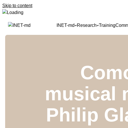
Skip to content
INET-md
Research
Training
Commu
Como
musical 
Philip G