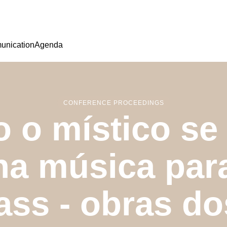
nication
Agenda
CONFERENCE PROCEEDINGS
 o místico se 
na música para
lass - obras do