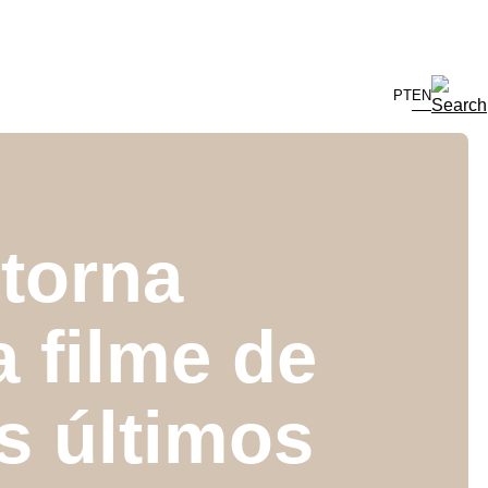
PT
EN
torna
 filme de
s últimos