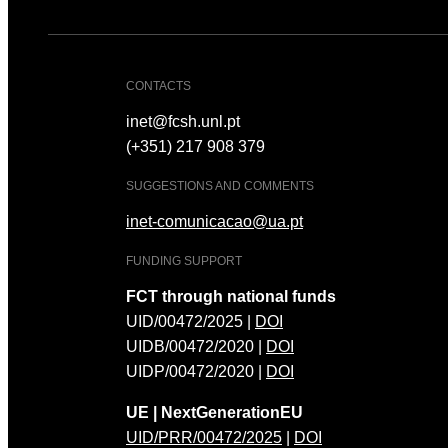
CONTACTS
inet@fcsh.unl.pt
(+351) 217 908 379
SUGGESTIONS AND COMMENTS
inet-comunicacao@ua.pt
FUNDING SUPPORT
FCT through national funds
UID/00472/2025 |
DOI
UIDB/00472/2020 |
DOI
UIDP/00472/2020 |
DOI
UE | NextGenerationEU
UID/PRR/00472/2025
|
DOI