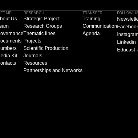
NET-MD
RESEARCH
TRANSFER
FOLLOW U
bout Us
Strategic Project
Training
Newslett
eam
Research Groups
Communication
Faceboo
overnance
Thematic lines
Agenda
Instagra
ocuments
Projects
Linkedin
umbers
Scientific Production
Educast
edia Kit
Journals
ontacts
Resources
Partnerships and Networks