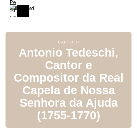
S
k
i
p
t
o
CAPÍTULO
Antonio Tedeschi,
c
o
Cantor e
n
t
Compositor da Real
e
n
Capela de Nossa
t
Senhora da Ajuda
(1755-1770)