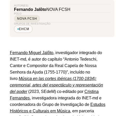
AUTOR(ES)
Fernando Jalôto
NOVA FCSH
POLO
NOVA FCSH
GRUPOS DE INVESTIGAÇÃO
EHCM
Fernando Miguel Jalôto
, investigador integrado do
INET-md, é autor do capítulo “Antonio Tedeschi,
Cantor e Compositor da Real Capela de Nossa
Senhora da Ajuda (1755-1770)”, incluído no
livro
Música en las cortes ibéricas (1700-1834):
ceremonial, artes del espectáculo y representación
del poder
(2023, SEdeM) co-editado por
Cristina
Fernandes
, investigadora integrada do INET-md e
coordenadora do Grupo de Investigação de
Estudos
Históricos e Culturais em Música
, em parceria