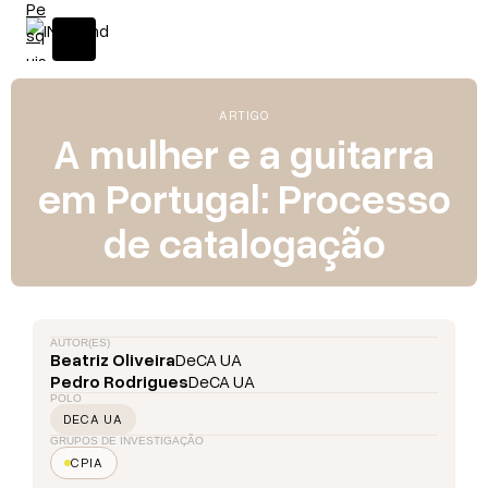
ARTIGO
A mulher e a guitarra
em Portugal: Processo
de catalogação
AUTOR(ES)
Beatriz Oliveira
DeCA UA
Pedro Rodrigues
DeCA UA
POLO
DECA UA
GRUPOS DE INVESTIGAÇÃO
CPIA