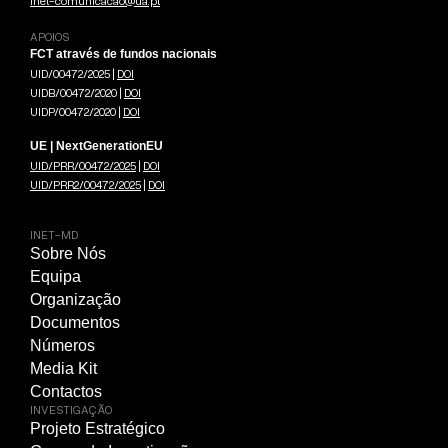
inet-comunicacao@ua.pt
APOIOS
FCT através de fundos nacionais
UID/00472/2025 |
DOI
UIDB/00472/2020 |
DOI
UIDP/00472/2020 |
DOI
UE | NextGenerationEU
UID/PRR/00472/2025
|
DOI
UID/PRR2/00472/2025
|
DOI
INET-MD
Sobre Nós
Equipa
Organização
Documentos
Números
Media Kit
Contactos
INVESTIGAÇÃO
Projeto Estratégico