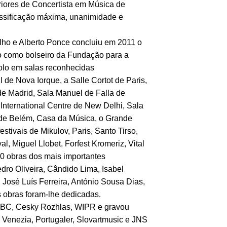
iores de Concertista em Música de
assificação máxima, unanimidade e
lho e Alberto Ponce concluiu em 2011 o
o como bolseiro da Fundação para a
solo em salas reconhecidas
 de Nova Iorque, a Salle Cortot de Paris,
 de Madrid, Sala Manuel de Falla de
 International Centre de New Delhi, Sala
l de Belém, Casa da Música, o Grande
stivais de Mikulov, Paris, Santo Tirso,
l, Miguel Llobet, Forfest Kromeriz, Vital
60 obras dos mais importantes
ro Oliveira, Cândido Lima, Isabel
 José Luís Ferreira, António Sousa Dias,
s obras foram-lhe dedicadas.
BC, Cesky Rozhlas, WIPR e gravou
 Venezia, Portugaler, Slovartmusic e JNS