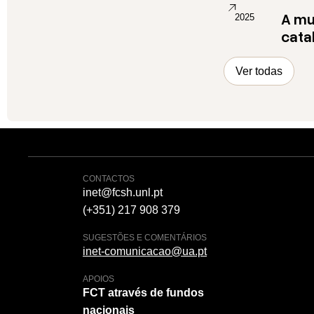
A mu
2025
cata
Ver todas
CONTACTOS
inet@fcsh.unl.pt
(+351) 217 908 379
SUGESTÕES E COMENTÁRIOS
inet-comunicacao@ua.pt
APOIOS
FCT através de fundos
nacionais