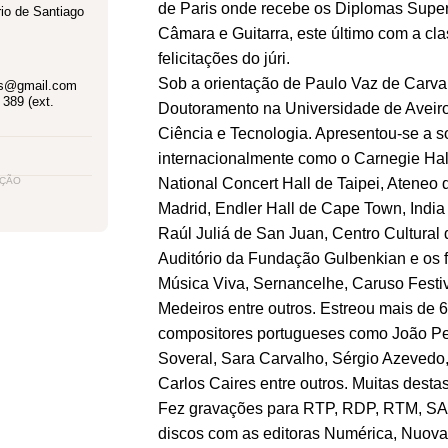
de Paris onde recebe os Diplomas Super
io de Santiago
Câmara e Guitarra, este último com a cl
felicitações do júri.
Sob a orientação de Paulo Vaz de Carva
ues@gmail.com
 389 (ext.
Doutoramento na Universidade de Aveir
Ciência e Tecnologia. Apresentou-se a 
internacionalmente como o Carnegie Hall
AÇÃO
National Concert Hall de Taipei, Ateneo
Madrid, Endler Hall de Cape Town, India
Raúl Juliá de San Juan, Centro Cultura
Auditório da Fundação Gulbenkian e os fe
Música Viva, Sernancelhe, Caruso Festiva
Medeiros entre outros. Estreou mais de 
compositores portugueses como João Ped
Soveral, Sara Carvalho, Sérgio Azevedo,
Carlos Caires entre outros. Muitas desta
Fez gravações para RTP, RDP, RTM, SA
discos com as editoras Numérica, Nuova