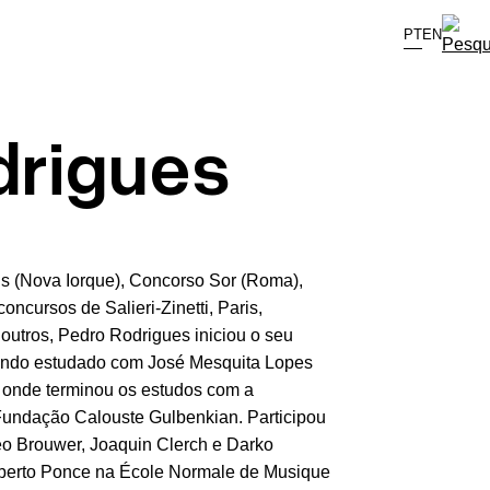
PT
EN
drigues
ons (Nova Iorque), Concorso Sor (Roma),
ncursos de Salieri-Zinetti, Paris,
 outros, Pedro Rodrigues iniciou o seu
tendo estudado com José Mesquita Lopes
a onde terminou os estudos com a
Fundação Calouste Gulbenkian. Participou
o Brouwer, Joaquin Clerch e Darko
Alberto Ponce na École Normale de Musique