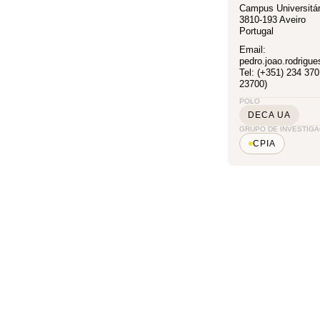
Campus Universitár
3810-193 Aveiro
Portugal
Email:
pedro.joao.rodrig
Tel: (+351) 234 370
23700)
POLO
DECA UA
GRUPO DE INVESTIG
CPIA