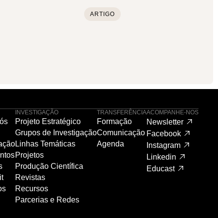
ARTIGO
INVESTIGAÇÃO
TRANSFERÊNCIA
ACOMPANHE-NOS
ós
Projeto Estratégico
Formação
Newsletter
Grupos de Investigação
Comunicação
Facebook
ação
Linhas Temáticas
Agenda
Instagram
ntos
Projetos
Linkedin
s
Produção Científica
Educast
t
Revistas
os
Recursos
Parcerias e Redes