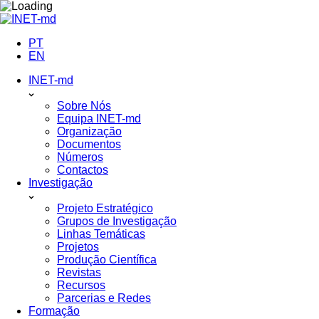
Skip
to
content
PT
EN
INET-md
Sobre Nós
Equipa INET-md
Organização
Documentos
Números
Contactos
Investigação
Projeto Estratégico
Grupos de Investigação
Linhas Temáticas
Projetos
Produção Científica
Revistas
Recursos
Parcerias e Redes
Formação