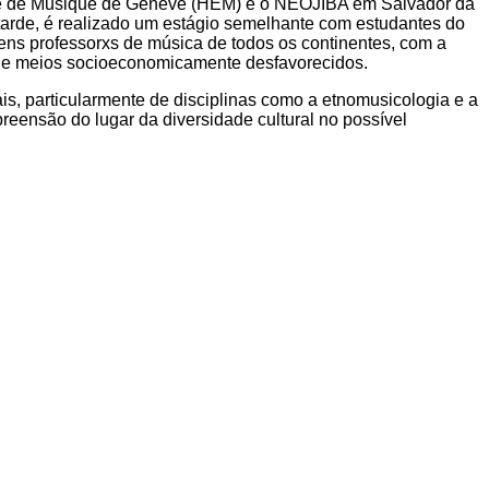
ole de Musique de Genève (HEM) e o NEOJIBA em Salvador da
arde, é realizado um estágio semelhante com estudantes do
ens professorxs de música de todos os continentes, com a
s de meios socioeconomicamente desfavorecidos.
 particularmente de disciplinas como a etnomusicologia e a
preensão do lugar da diversidade cultural no possível