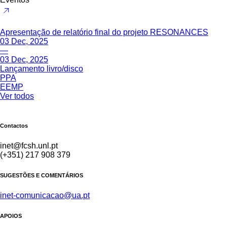
Apresentação de relatório final do projeto RESONANCES
03 Dec, 2025
—
03 Dec, 2025
Lançamento livro/disco
PPA
EEMP
Ver todos
Contactos
inet@fcsh.unl.pt
(+351) 217 908 379
SUGESTÕES E COMENTÁRIOS
inet-comunicacao@ua.pt
APOIOS