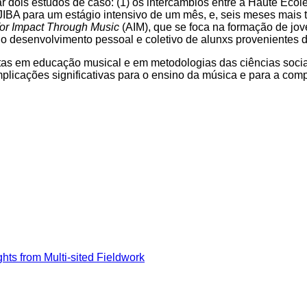
 dois estudos de caso: (1) os intercâmbios entre a Haute Éc
A para um estágio intensivo de um mês, e, seis meses mais t
or Impact Through Music
(AIM), que se foca na formação de jov
ra o desenvolvimento pessoal e coletivo de alunxs proveniente
em educação musical e em metodologias das ciências sociais,
implicações significativas para o ensino da música e para a com
hts from Multi-sited Fieldwork