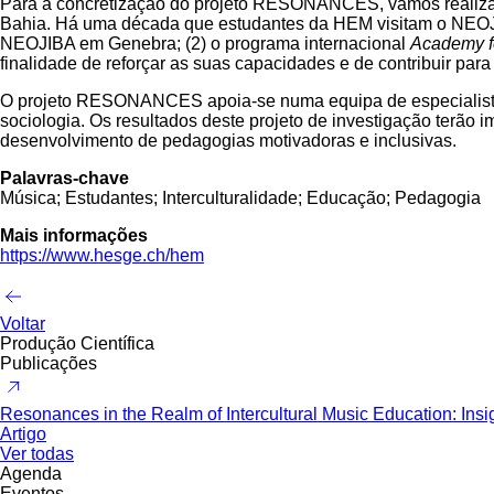
Para a concretização do projeto RESONANCES, vamos realizar
Bahia. Há uma década que estudantes da HEM visitam o NEOJIB
NEOJIBA em Genebra; (2) o programa internacional
Academy f
finalidade de reforçar as suas capacidades e de contribuir pa
O projeto RESONANCES apoia-se numa equipa de especialistas 
sociologia. Os resultados deste projeto de investigação terão 
desenvolvimento de pedagogias motivadoras e inclusivas.
Palavras-chave
Música; Estudantes; Interculturalidade; Educação; Pedagogia
Mais informações
https://www.hesge.ch/hem
Voltar
Produção Científica
Publicações
Resonances in the Realm of Intercultural Music Education: Insig
Artigo
Ver todas
Agenda
Eventos