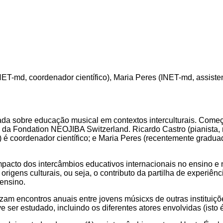
INET-md, coordenador científico), Maria Peres (INET-md, assiste
 sobre educação musical em contextos interculturais. Começa 
a Fondation NEOJIBA Switzerland. Ricardo Castro (pianista, 
md) é coordenador científico; e Maria Peres (recentemente grad
to dos intercâmbios educativos internacionais no ensino e 
rigens culturais, ou seja, o contributo da partilha de experiênc
 ensino.
nizam encontros anuais entre jovens músicxs de outras institui
 ser estudado, incluindo os diferentes atores envolvidas (isto é,