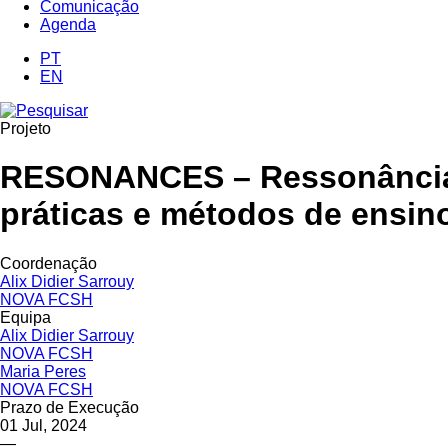
Comunicação
Agenda
PT
EN
Projeto
RESONANCES – Ressonâncias d
práticas e métodos de ensin
Coordenação
Alix Didier Sarrouy
NOVA FCSH
Equipa
Alix Didier Sarrouy
NOVA FCSH
Maria Peres
NOVA FCSH
Prazo de Execução
01 Jul, 2024
—