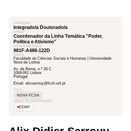
CATEGORIA
Integrado/a Doutorado/a
CARGO
Coordenador da Linha Temática "Poder,
Política e Ativismo"
CÓDIGO CIÊNCIA ID
981F-A486-122D
DADOS
Faculdade de Ciências Sociais e Humanas | Universidade
Nova de Lisboa
Av. de Berna, n.º 26 C
1069-061 Lisboa
Portugal
Email: alixsarrouy@fcsh.unl.pt
POLO
NOVA FCSH
GRUPO DE INVESTIGAÇÃO
EEMP