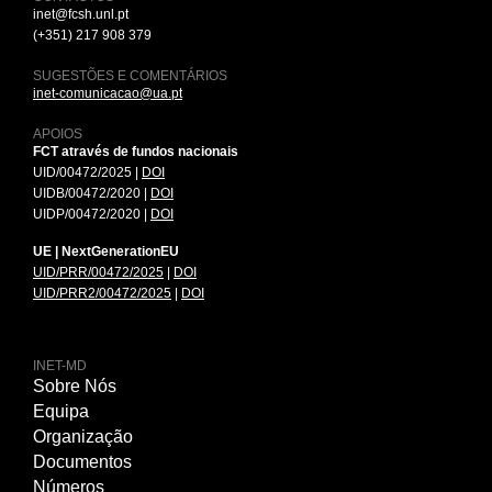
inet@fcsh.unl.pt
(+351) 217 908 379
SUGESTÕES E COMENTÁRIOS
inet-comunicacao@ua.pt
APOIOS
FCT através de fundos nacionais
UID/00472/2025 |
DOI
UIDB/00472/2020 |
DOI
UIDP/00472/2020 |
DOI
UE | NextGenerationEU
UID/PRR/00472/2025
|
DOI
UID/PRR2/00472/2025
|
DOI
INET-MD
Sobre Nós
Equipa
Organização
Documentos
Números