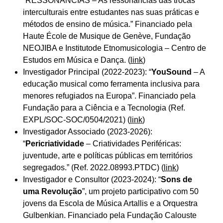
“RESSONÂNCIAS – As ressonâncias das trocas
interculturais entre estudantes nas suas práticas e
métodos de ensino de música.” Financiado pela
Haute École de Musique de Genève, Fundação
NEOJIBA e Institutode Etnomusicologia – Centro de
Estudos em Música e Dança. (
link
)
Investigador Principal (2022-2023): “
YouSound
– A
educação musical como ferramenta inclusiva para
menores refugiados na Europa”. Financiado pela
Fundação para a Ciência e a Tecnologia (Ref.
EXPL/SOC-SOC/0504/2021) (
link
)
Investigador Associado (2023-2026):
“
Pericriatividade
– Criatividades Periféricas:
juventude, arte e políticas públicas em territórios
segregados.” (Ref. 2022.08993.PTDC) (
link
)
Investigador e Consultor (2023-2024): “
Sons de
uma Revolução
”, um projeto participativo com 50
jovens da Escola de Música Artallis e a Orquestra
Gulbenkian. Financiado pela Fundação Calouste