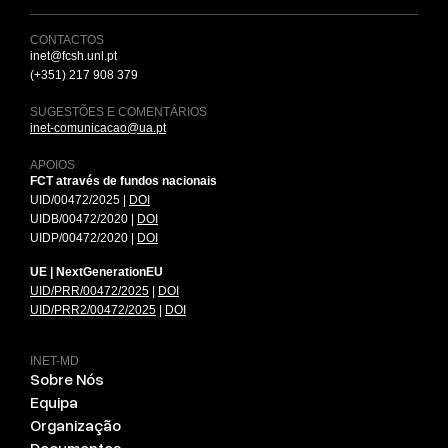
CONTACTOS
inet@fcsh.unl.pt
(+351) 217 908 379
SUGESTÕES E COMENTÁRIOS
inet-comunicacao@ua.pt
APOIOS
FCT através de fundos nacionais
UID/00472/2025 |
DOI
UIDB/00472/2020 |
DOI
UIDP/00472/2020 |
DOI
UE | NextGenerationEU
UID/PRR/00472/2025
|
DOI
UID/PRR2/00472/2025
|
DOI
INET-MD
Sobre Nós
Equipa
Organização