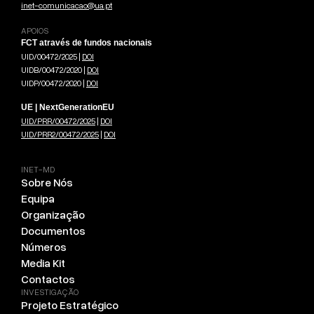
inet-comunicacao@ua.pt
APOIOS
FCT através de fundos nacionais
UID/00472/2025 |
DOI
UIDB/00472/2020 |
DOI
UIDP/00472/2020 |
DOI
UE | NextGenerationEU
UID/PRR/00472/2025
|
DOI
UID/PRR2/00472/2025
|
DOI
INET-MD
Sobre Nós
Equipa
Organização
Documentos
Números
Media Kit
Contactos
INVESTIGAÇÃO
Projeto Estratégico