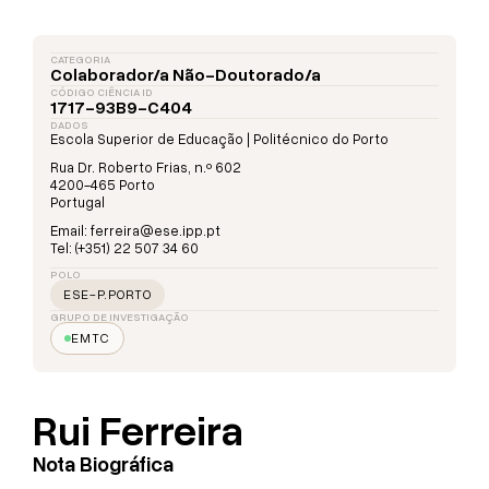
CATEGORIA
Colaborador/a Não-Doutorado/a
CÓDIGO CIÊNCIA ID
1717-93B9-C404
DADOS
Escola Superior de Educação | Politécnico do Porto
Rua Dr. Roberto Frias, n.º 602
4200-465 Porto
Portugal
Email: ferreira@ese.ipp.pt
Tel: (+351) 22 507 34 60
POLO
ESE-P.PORTO
GRUPO DE INVESTIGAÇÃO
EMTC
Rui Ferreira
Nota Biográfica