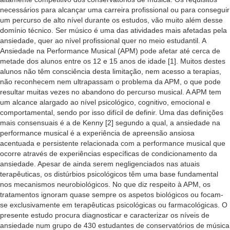
necessários para alcançar uma carreira profissional ou para conseguir
um percurso de alto nível durante os estudos, vão muito além desse
domínio técnico. Ser músico é uma das atividades mais afetadas pela
ansiedade, quer ao nível profissional quer no meio estudantil. A
Ansiedade na Performance Musical (APM) pode afetar até cerca de
metade dos alunos entre os 12 e 15 anos de idade [1]. Muitos destes
alunos não têm consciência desta limitação, nem acesso a terapias,
não reconhecem nem ultrapassam o problema da APM, o que pode
resultar muitas vezes no abandono do percurso musical. A APM tem
um alcance alargado ao nível psicológico, cognitivo, emocional e
comportamental, sendo por isso difícil de definir. Uma das definições
mais consensuais é a de Kenny [2] segundo a qual, a ansiedade na
performance musical é a experiência de apreensão ansiosa
acentuada e persistente relacionada com a performance musical que
ocorre através de experiências específicas de condicionamento da
ansiedade. Apesar de ainda serem negligenciados nas atuais
terapêuticas, os distúrbios psicológicos têm uma base fundamental
nos mecanismos neurobiológicos. No que diz respeito à APM, os
tratamentos ignoram quase sempre os aspetos biológicos ou focam-
se exclusivamente em terapêuticas psicológicas ou farmacológicas. O
presente estudo procura diagnosticar e caracterizar os níveis de
ansiedade num grupo de 430 estudantes de conservatórios de música