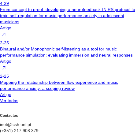
4-29
From concept to proof: developing a neurofeedback-fNIRS protocol to
train self-regulation for music performance anxiety in adolescent
musicians
Artigo
2-25
Binaural and/or Monophonic self-listening as a tool for music
performance simulation: evaluating immersion and neural responses
Artigo
2-25
Mapping the relationship between flow experience and music
performance anxiety: a scoping review
Artigo
Ver todas
Contactos
inet@fcsh.unl.pt
(+351) 217 908 379