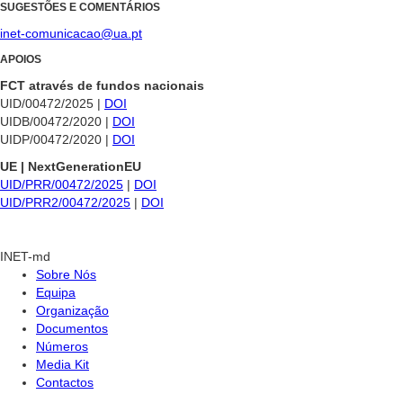
SUGESTÕES E COMENTÁRIOS
inet-comunicacao@ua.pt
APOIOS
FCT através de fundos nacionais
UID/00472/2025 |
DOI
UIDB/00472/2020 |
DOI
UIDP/00472/2020 |
DOI
UE | NextGenerationEU
UID/PRR/00472/2025
|
DOI
UID/PRR2/00472/2025
|
DOI
INET-md
Sobre Nós
Equipa
Organização
Documentos
Números
Media Kit
Contactos