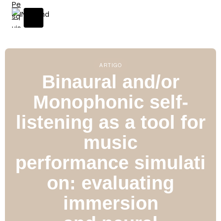
S
k
i
p
t
o
ARTIGO
c
Binaural and/or
o
Monophonic self-
n
t
listening as a tool for
e
n
music
t
performance simulati
on: evaluating
immersion