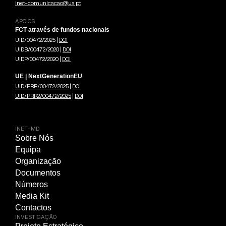
inet-comunicacao@ua.pt
APOIOS
FCT através de fundos nacionais
UID/00472/2025 |
DOI
UIDB/00472/2020 |
DOI
UIDP/00472/2020 |
DOI
UE | NextGenerationEU
UID/PRR/00472/2025
|
DOI
UID/PRR2/00472/2025
|
DOI
INET-MD
Sobre Nós
Equipa
Organização
Documentos
Números
Media Kit
Contactos
INVESTIGAÇÃO