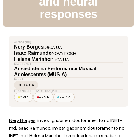
and neural
responses
AUTOR(ES)
DeCA UA
Nery Borges
NOVA FCSH
Isaac Raimundo
DeCA UA
Helena Marinho
PROJECTO
Ansiedade na Performance Musical-
Adolescentes (MUS-A)
POLO
DECA UA
GRUPOS DE INVESTIGAÇÃO
CPIA
EEMP
EHCM
Nery Borges,
investigador em doutoramento no INET-
md,
Isaac Raimundo
, investigador em doutoramento no
INET-md,
Helena Marinho
, investigadora integrada no