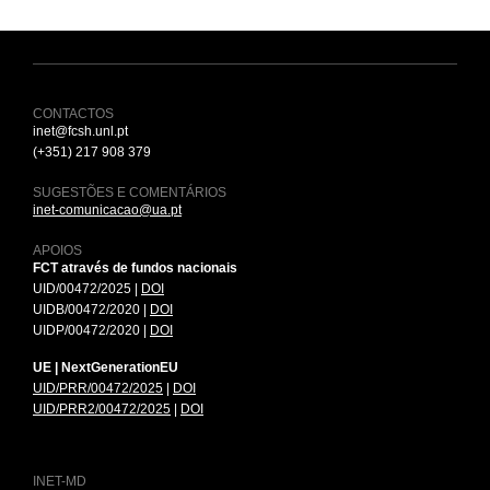
CONTACTOS
inet@fcsh.unl.pt
(+351) 217 908 379
SUGESTÕES E COMENTÁRIOS
inet-comunicacao@ua.pt
APOIOS
FCT através de fundos nacionais
UID/00472/2025 |
DOI
UIDB/00472/2020 |
DOI
UIDP/00472/2020 |
DOI
UE | NextGenerationEU
UID/PRR/00472/2025
|
DOI
UID/PRR2/00472/2025
|
DOI
INET-MD