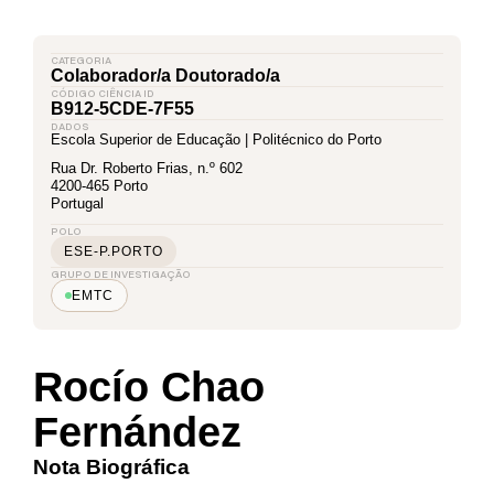
CATEGORIA
Colaborador/a Doutorado/a
CÓDIGO CIÊNCIA ID
B912-5CDE-7F55
DADOS
Escola Superior de Educação | Politécnico do Porto
Rua Dr. Roberto Frias, n.º 602
4200-465 Porto
Portugal
POLO
ESE-P.PORTO
GRUPO DE INVESTIGAÇÃO
EMTC
Rocío Chao
Fernández
Nota Biográfica