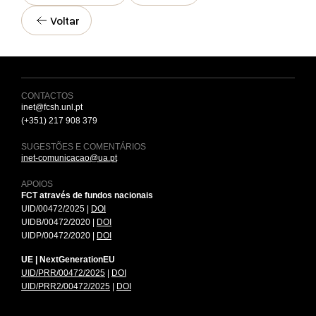
Voltar
CONTACTOS
inet@fcsh.unl.pt
(+351) 217 908 379
SUGESTÕES E COMENTÁRIOS
inet-comunicacao@ua.pt
APOIOS
FCT através de fundos nacionais
UID/00472/2025 |
DOI
UIDB/00472/2020 |
DOI
UIDP/00472/2020 |
DOI
UE | NextGenerationEU
UID/PRR/00472/2025
|
DOI
UID/PRR2/00472/2025
|
DOI