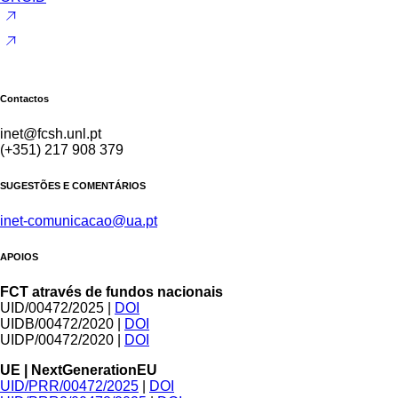
Contactos
inet@fcsh.unl.pt
(+351) 217 908 379
SUGESTÕES E COMENTÁRIOS
inet-comunicacao@ua.pt
APOIOS
FCT através de fundos nacionais
UID/00472/2025 |
DOI
UIDB/00472/2020 |
DOI
UIDP/00472/2020 |
DOI
UE | NextGenerationEU
UID/PRR/00472/2025
|
DOI