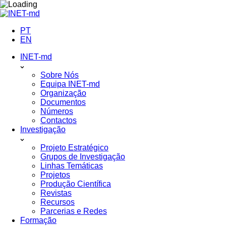
Skip
to
content
PT
EN
INET-md
Sobre Nós
Equipa INET-md
Organização
Documentos
Números
Contactos
Investigação
Projeto Estratégico
Grupos de Investigação
Linhas Temáticas
Projetos
Produção Científica
Revistas
Recursos
Parcerias e Redes
Formação