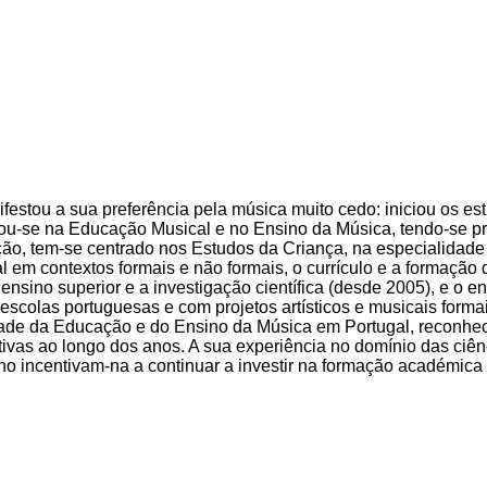
ifestou a sua preferência pela música muito cedo: iniciou os e
ntrou-se na Educação Musical e no Ensino da Música, tendo-se p
ção, tem-se centrado nos Estudos da Criança, na especialidad
em contextos formais e não formais, o currículo e a formação 
ensino superior e a investigação científica (desde 2005), e o e
scolas portuguesas e com projetos artísticos e musicais formai
dade da Educação e do Ensino da Música em Portugal, reconhec
vas ao longo dos anos. A sua experiência no domínio das ciência
incentivam-na a continuar a investir na formação académica e c