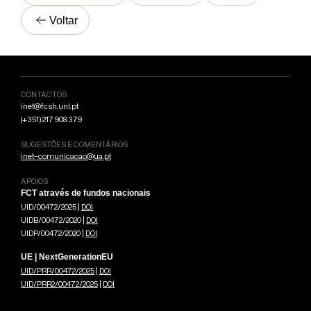
Voltar
CONTACTOS
inet@fcsh.unl.pt
(+351) 217 908 379
SUGESTÕES E COMENTÁRIOS
inet-comunicacao@ua.pt
APOIOS
FCT através de fundos nacionais
UID/00472/2025 |
DOI
UIDB/00472/2020 |
DOI
UIDP/00472/2020 |
DOI
UE | NextGenerationEU
UID/PRR/00472/2025
|
DOI
UID/PRR2/00472/2025
|
DOI