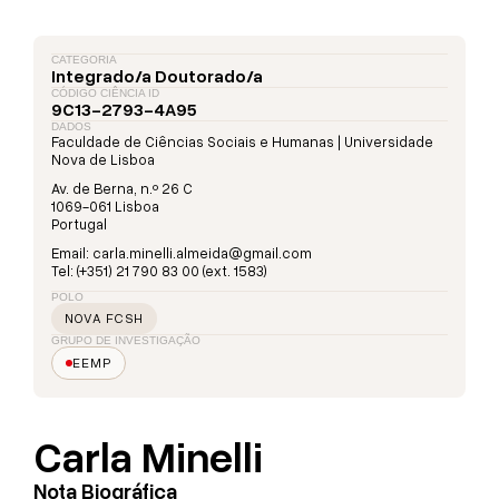
CATEGORIA
Integrado/a Doutorado/a
CÓDIGO CIÊNCIA ID
9C13-2793-4A95
DADOS
Faculdade de Ciências Sociais e Humanas | Universidade
Nova de Lisboa
Av. de Berna, n.º 26 C
1069-061 Lisboa
Portugal
Email: carla.minelli.almeida@gmail.com
Tel: (+351) 21 790 83 00 (ext. 1583)
POLO
NOVA FCSH
GRUPO DE INVESTIGAÇÃO
EEMP
Carla Minelli
Nota Biográfica