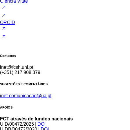
Ciência Vitae
ORCID
Contactos
inet@fcsh.unl.pt
(+351) 217 908 379
SUGESTÕES E COMENTÁRIOS
inet-comunicacao@ua.pt
APOIOS
FCT através de fundos nacionais
UID/00472/2025 |
DOI
UIDB/00472/2020 |
DOI