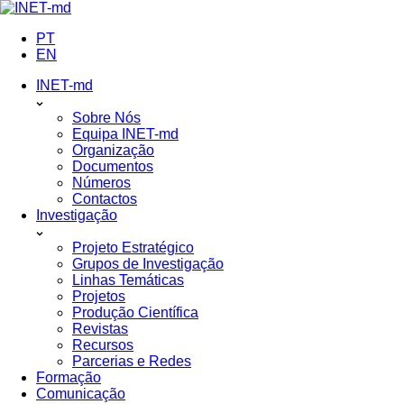
Skip
to
PT
content
EN
INET-md
Sobre Nós
Equipa INET-md
Organização
Documentos
Números
Contactos
Investigação
Projeto Estratégico
Grupos de Investigação
Linhas Temáticas
Projetos
Produção Científica
Revistas
Recursos
Parcerias e Redes
Formação
Comunicação