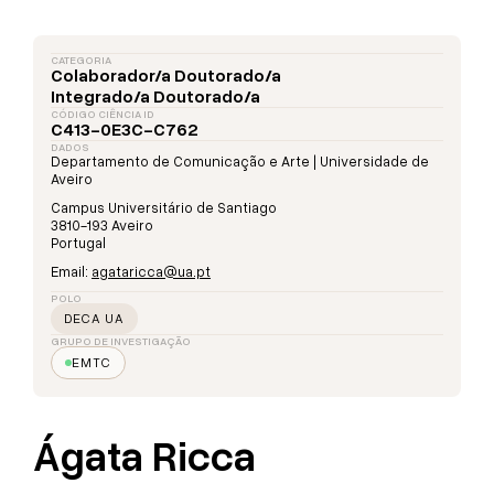
CATEGORIA
Colaborador/a Doutorado/a
Integrado/a Doutorado/a
CÓDIGO CIÊNCIA ID
C413-0E3C-C762
DADOS
Departamento de Comunicação e Arte | Universidade de
Aveiro
Campus Universitário de Santiago
3810-193 Aveiro
Portugal
Email:
agataricca@ua.pt
POLO
DECA UA
GRUPO DE INVESTIGAÇÃO
EMTC
Ágata Ricca