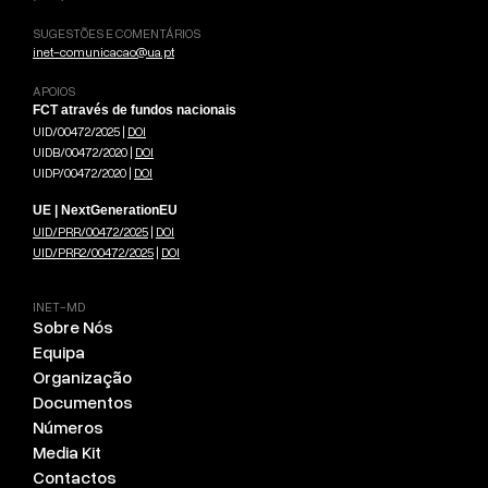
SUGESTÕES E COMENTÁRIOS
inet-comunicacao@ua.pt
APOIOS
FCT através de fundos nacionais
UID/00472/2025 |
DOI
UIDB/00472/2020 |
DOI
UIDP/00472/2020 |
DOI
UE | NextGenerationEU
UID/PRR/00472/2025
|
DOI
UID/PRR2/00472/2025
|
DOI
INET-MD
Sobre Nós
Equipa
Organização
Documentos
Números
Media Kit
Contactos