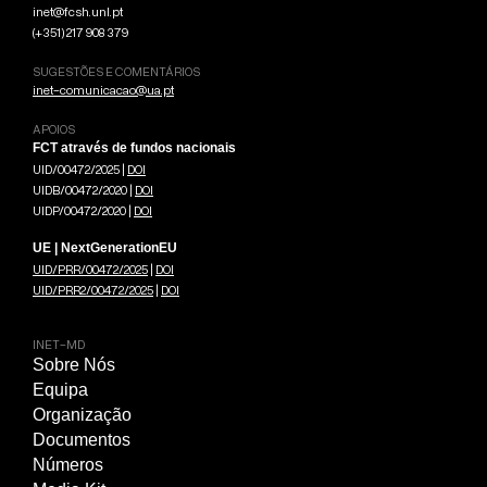
inet@fcsh.unl.pt
(+351) 217 908 379
SUGESTÕES E COMENTÁRIOS
inet-comunicacao@ua.pt
APOIOS
FCT através de fundos nacionais
UID/00472/2025 |
DOI
UIDB/00472/2020 |
DOI
UIDP/00472/2020 |
DOI
UE | NextGenerationEU
UID/PRR/00472/2025
|
DOI
UID/PRR2/00472/2025
|
DOI
INET-MD
Sobre Nós
Equipa
Organização
Documentos
Números