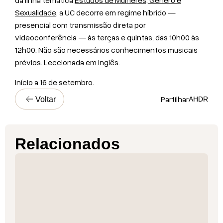
da linha temática
Estudos de Mulheres, Género e
Sexualidade
, a UC decorre em regime híbrido —
presencial com transmissão direta por
videoconferência — às terças e quintas, das 10h00 às
12h00. Não são necessários conhecimentos musicais
prévios. Leccionada em inglês.
Início a 16 de setembro.
Partilhar
Voltar
A
H
D
R
Relacionados