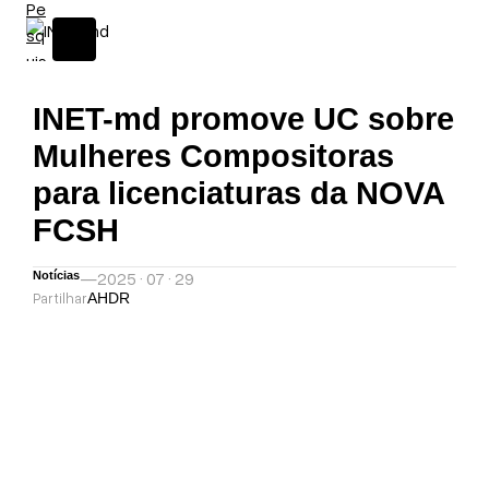
INET-md promove UC sobre
Mulheres Compositoras
para licenciaturas da NOVA
FCSH
—
2025 · 07 · 29
Notícias
Partilhar
A
H
D
R