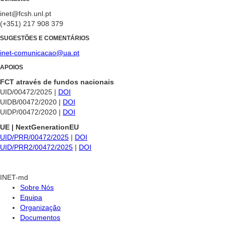
inet@fcsh.unl.pt
(+351) 217 908 379
SUGESTÕES E COMENTÁRIOS
inet-comunicacao@ua.pt
APOIOS
FCT através de fundos nacionais
UID/00472/2025 |
DOI
UIDB/00472/2020 |
DOI
UIDP/00472/2020 |
DOI
UE | NextGenerationEU
UID/PRR/00472/2025
|
DOI
UID/PRR2/00472/2025
|
DOI
INET-md
Sobre Nós
Equipa
Organização
Documentos