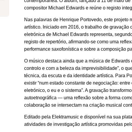
contemporânea. O álbum, lançado a 11 de maio de 
compositor Michael Edwards e reúne o registo integ
Nas palavras de Henrique Portovedo, este projeto
artístico. Iniciado em 2016, o trabalho de gravação
eletrónica de Michael Edwards representa, segundo
registo de repertório, afirmando-se como uma refl
performance saxofonística e sobre a composição pa
O músico destaca ainda que a música de Edwards o 
controlo e com a beleza da imprevisibilidade”, o q
técnica, da escuta e da identidade artística. Para Po
existir “num estado constante de negociação: entre
eletrónico, o eu e o sistema”. A gravação transform
autoetnográfica — uma reflexão sobre a forma como
colaboração se intersectam na criação musical co
Editado pela Elektramusic e disponível na sua plata
atividades de investigação artística promovidas pe