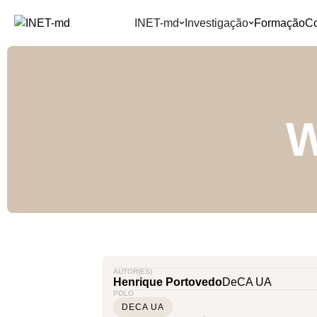
INET-md
Investigação
Formação
C
W
AUTOR(ES)
Henrique Portovedo
DeCA UA
POLO
DECA UA