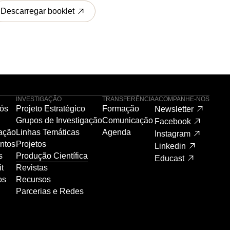
Descarregar booklet
INVESTIGAÇÃO
TRANSFERÊNCIA
ACOMPANHE-NOS
ós
Projeto Estratégico
Formação
Newsletter
Grupos de Investigação
Comunicação
Facebook
ação
Linhas Temáticas
Agenda
Instagram
ntos
Projetos
Linkedin
s
Produção Científica
Educast
t
Revistas
os
Recursos
Parcerias e Redes