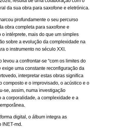
2026, resulta de uma colaboração com o
ral da sua obra para saxofone e eletrónica.
 marcou profundamente o seu percurso
 da obra completa para saxofone e
 o intérprete, mais do que um simples
exão sobre a evolução da complexidade na
ra o instrumento no século XXI.
levou a confrontar-se “com os limites do
ue exige uma constante reconfiguração da
rtovedo, interpretar estas obras significa
 o composto e o improvisado, o acústico e o
ou-se, assim, numa investigação
 a corporalidade, a complexidade e a
ntemporânea.
forma digital, o álbum integra as
lo INET-md.