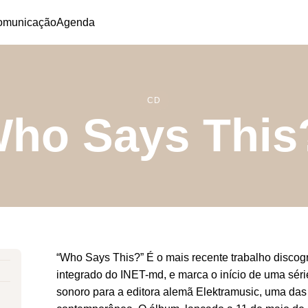
omunicação
Agenda
CD
ho Says Thi
“Who Says This?” É o mais recente trabalho discogr
integrado do INET-md, e marca o início de uma séri
sonoro para a editora alemã Elektramusic, uma das