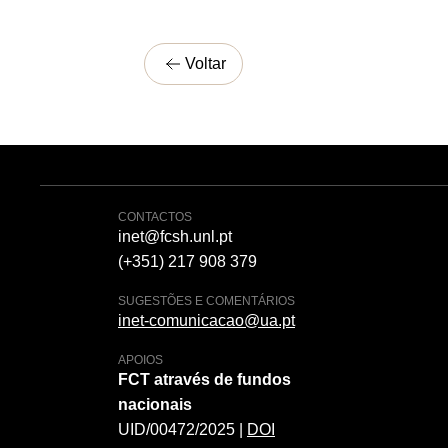
Voltar
CONTACTOS
inet@fcsh.unl.pt
(+351) 217 908 379
SUGESTÕES E COMENTÁRIOS
inet-comunicacao@ua.pt
APOIOS
FCT através de fundos
nacionais
UID/00472/2025 |
DOI