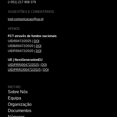
(+351) 217 908 379
SUGESTÕES E COMENTÁRIOS
inet-comunicacao@ua.pt
APOIOS
FCT através de fundos nacionais
UID/00472/2025 |
DOI
UIDB/00472/2020 |
DOI
UIDP/00472/2020 |
DOI
UE | NextGenerationEU
UID/PRR/00472/2025
|
DOI
UID/PRR2/00472/2025
|
DOI
INET-MD
Sobre Nós
Equipa
Organização
Documentos
Números