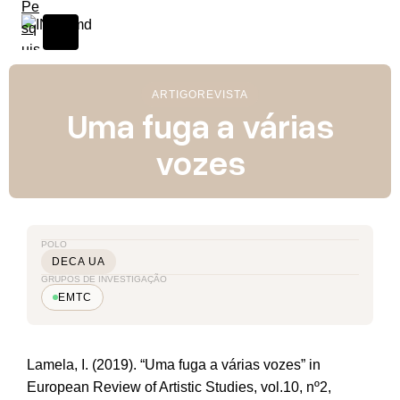
ARTIGO
REVISTA
Uma fuga a várias
vozes
POLO
DECA UA
GRUPOS DE INVESTIGAÇÃO
EMTC
Lamela, I. (2019). “Uma fuga a várias vozes” in
European Review of Artistic Studies, vol.10, nº2,