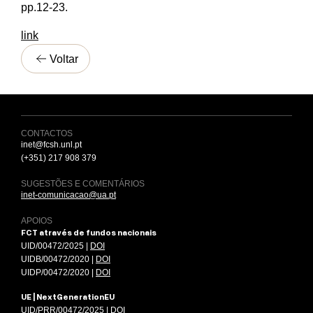
pp.12-23.
link
Voltar
CONTACTOS
inet@fcsh.unl.pt
(+351) 217 908 379
SUGESTÕES E COMENTÁRIOS
inet-comunicacao@ua.pt
APOIOS
FCT através de fundos nacionais
UID/00472/2025 |
DOI
UIDB/00472/2020 |
DOI
UIDP/00472/2020 |
DOI
UE | NextGenerationEU
UID/PRR/00472/2025
|
DOI