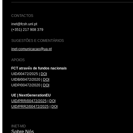
CONTACTOS
inet@fcsh.unl.pt
(+351) 217 908 379
SUGESTÕES E COMENTÁRIOS
inet-comunicacao@ua.pt
APOIOS
FCT através de fundos nacionais
UID/00472/2025 |
DOI
UIDB/00472/2020 |
DOI
UIDP/00472/2020 |
DOI
UE | NextGenerationEU
UID/PRR/00472/2025
|
DOI
UID/PRR2/00472/2025
|
DOI
INET-MD
Sobre Nós