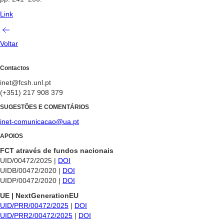
Link
Voltar
Contactos
inet@fcsh.unl.pt
(+351) 217 908 379
SUGESTÕES E COMENTÁRIOS
inet-comunicacao@ua.pt
APOIOS
FCT através de fundos nacionais
UID/00472/2025 |
DOI
UIDB/00472/2020 |
DOI
UIDP/00472/2020 |
DOI
UE | NextGenerationEU
UID/PRR/00472/2025
|
DOI
UID/PRR2/00472/2025
|
DOI