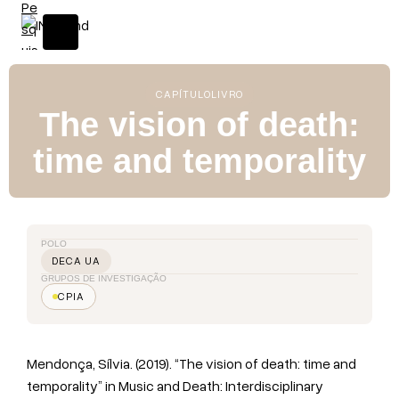
CAPÍTULO
LIVRO
The vision of death:
time and temporality
POLO
DECA UA
GRUPOS DE INVESTIGAÇÃO
CPIA
Mendonça, Sílvia. (2019). “The vision of death: time and
temporality” in Music and Death: Interdisciplinary