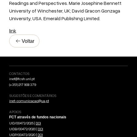
Readings and Perspectives. Marie Josephine Bennett
University of Winchester, UK; David Gracon Gonzaga
University, USA. Emerald Publishing Limited.
link
Voltar
CONTACTOS
inet@fcsh.unl.pt
(+351) 217 908 379
SUGESTÕES E COMENTÁRIOS
inet-comunicacao@ua.pt
APOIOS
FCT através de fundos nacionais
UID/00472/2025 |
DOI
UIDB/00472/2020 |
DOI
UIDP/00472/2020 |
DOI