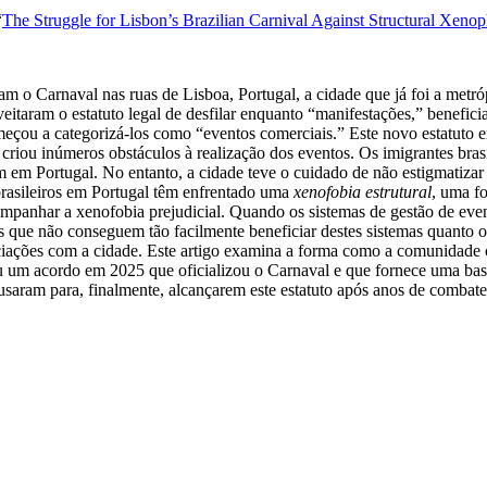
“
The Struggle for Lisbon’s Brazilian Carnival Against Structural Xeno
m o Carnaval nas ruas de Lisboa, Portugal, a cidade que já foi a metr
itaram o estatuto legal de desfilar enquanto “manifestações,” benefic
meçou a categorizá-los como “eventos comerciais.” Este novo estatuto e
 criou inúmeros obstáculos à realização dos eventos. Os imigrantes bra
m Portugal. No entanto, a cidade teve o cuidado de não estigmatizar as 
 brasileiros em Portugal têm enfrentado uma
xenofobia estrutural
, uma f
mpanhar a xenofobia prejudicial. Quando os sistemas de gestão de even
es que não conseguem tão facilmente beneficiar destes sistemas quanto 
ociações com a cidade. Este artigo examina a forma como a comunidade
 um acordo em 2025 que oficializou o Carnaval e que fornece uma base 
 usaram para, finalmente, alcançarem este estatuto após anos de combat