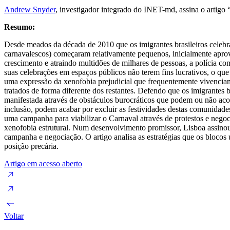
Andrew Snyder
, investigador integrado do INET-md, assina o artigo 
Resumo:
Desde meados da década de 2010 que os imigrantes brasileiros celebra
carnavalescos) começaram relativamente pequenos, inicialmente aprove
crescimento e atraindo multidões de milhares de pessoas, a polícia co
suas celebrações em espaços públicos não terem fins lucrativos, o que
uma expressão da xenofobia prejudicial que frequentemente vivenciam e
tratados de forma diferente dos restantes. Defendo que os imigrantes
manifestada através de obstáculos burocráticos que podem ou não aco
inclusão, podem acabar por excluir as festividades destas comunidad
uma campanha para viabilizar o Carnaval através de protestos e neg
xenofobia estrutural. Num desenvolvimento promissor, Lisboa assinou
campanha e negociação. O artigo analisa as estratégias que os blocos
posição precária.
Artigo em acesso aberto
Voltar