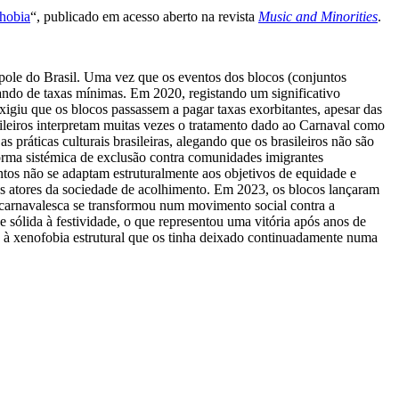
phobia
“, publicado em acesso aberto na revista
Music and Minorities
.
ópole do Brasil. Uma vez que os eventos dos blocos (conjuntos
iando de taxas mínimas. Em 2020, registando um significativo
xigiu que os blocos passassem a pagar taxas exorbitantes, apesar das
sileiros interpretam muitas vezes o tratamento dado ao Carnaval como
práticas culturais brasileiras, alegando que os brasileiros não são
orma sistémica de exclusão contra comunidades imigrantes
tos não se adaptam estruturalmente aos objetivos de equidade e
os atores da sociedade de acolhimento. Em 2023, os blocos lançaram
 carnavalesca se transformou num movimento social contra a
sólida à festividade, o que representou uma vitória após anos de
e à xenofobia estrutural que os tinha deixado continuadamente numa