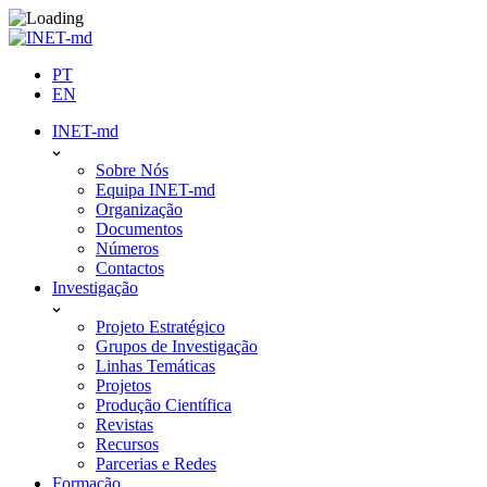
Skip
to
content
PT
EN
INET-md
Sobre Nós
Equipa INET-md
Organização
Documentos
Números
Contactos
Investigação
Projeto Estratégico
Grupos de Investigação
Linhas Temáticas
Projetos
Produção Científica
Revistas
Recursos
Parcerias e Redes
Formação