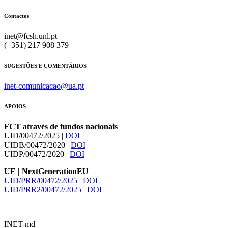
Contactos
inet@fcsh.unl.pt
(+351) 217 908 379
SUGESTÕES E COMENTÁRIOS
inet-comunicacao@ua.pt
APOIOS
FCT através de fundos nacionais
UID/00472/2025 |
DOI
UIDB/00472/2020 |
DOI
UIDP/00472/2020 |
DOI
UE | NextGenerationEU
UID/PRR/00472/2025
|
DOI
UID/PRR2/00472/2025
|
DOI
INET-md