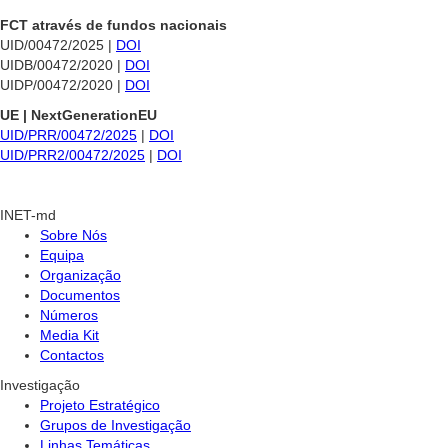
FCT através de fundos nacionais
UID/00472/2025 |
DOI
UIDB/00472/2020 |
DOI
UIDP/00472/2020 |
DOI
UE | NextGenerationEU
UID/PRR/00472/2025
|
DOI
UID/PRR2/00472/2025
|
DOI
INET-md
Sobre Nós
Equipa
Organização
Documentos
Números
Media Kit
Contactos
Investigação
Projeto Estratégico
Grupos de Investigação
Linhas Temáticas