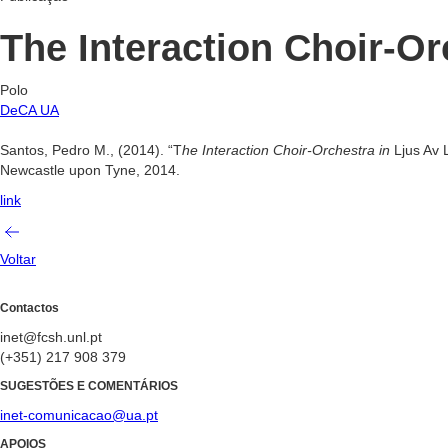
The Interaction Choir-Or
Polo
DeCA UA
Santos, Pedro M., (2014). “T
he Interaction Choir-Orchestra in
Ljus Av 
Newcastle upon Tyne, 2014.
link
Voltar
Contactos
inet@fcsh.unl.pt
(+351) 217 908 379
SUGESTÕES E COMENTÁRIOS
inet-comunicacao@ua.pt
APOIOS