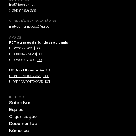
inet@fcsh.unl.pt
(+351) 217 908 379
SUGESTÕES E COMENTÁRIOS
inet-comunicacao@ua.pt
APOIOS
FCT através de fundos nacionais
UID/00472/2025 |
DOI
UIDB/00472/2020 |
DOI
UIDP/00472/2020 |
DOI
UE | NextGenerationEU
UID/PRR/00472/2025
|
DOI
UID/PRR2/00472/2025
|
DOI
INET-MD
Sobre Nós
Equipa
Organização
Documentos
Números