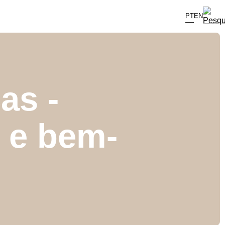
PT
EN
as -
e e bem-