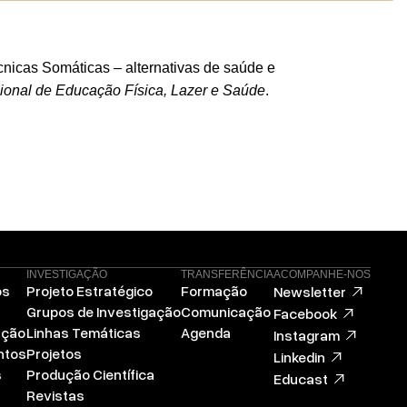
nicas Somáticas – alternativas de saúde e
cional de Educação Física, Lazer e Saúde
.
INVESTIGAÇÃO
TRANSFERÊNCIA
ACOMPANHE-NOS
ós
Projeto Estratégico
Formação
Newsletter
Grupos de Investigação
Comunicação
Facebook
ação
Linhas Temáticas
Agenda
Instagram
ntos
Projetos
Linkedin
s
Produção Científica
Educast
Revistas