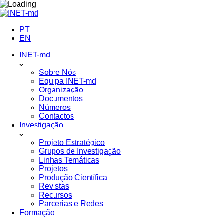
Skip
to
content
PT
EN
INET-md
Sobre Nós
Equipa INET-md
Organização
Documentos
Números
Contactos
Investigação
Projeto Estratégico
Grupos de Investigação
Linhas Temáticas
Projetos
Produção Científica
Revistas
Recursos
Parcerias e Redes
Formação