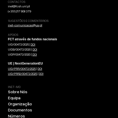
CONTACTOS
inet@fcsh.unl.pt
(+351) 217 908 379
SUGESTÕES E COMENTÁRIOS
inet-comunicacao@ua.pt
APOIOS
FCT através de fundos nacionais
UID/00472/2025 |
DOI
UIDB/00472/2020 |
DOI
UIDP/00472/2020 |
DOI
UE | NextGenerationEU
UID/PRR/00472/2025
|
DOI
UID/PRR2/00472/2025
|
DOI
INET-MD
Sobre Nós
Equipa
Organização
Documentos
Números