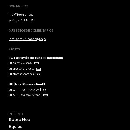
CONTACTOS
inet@fcsh.unl.pt
(+351) 217 908 379
SUGESTÕES E COMENTÁRIOS
inet-comunicacao@ua.pt
APOIOS
FCT através de fundos nacionais
UID/00472/2025 |
DOI
UIDB/00472/2020 |
DOI
UIDP/00472/2020 |
DOI
UE | NextGenerationEU
UID/PRR/00472/2025
|
DOI
UID/PRR2/00472/2025
|
DOI
INET-MD
Sobre Nós
Equipa