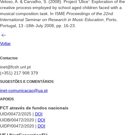
Veloso, A. & Carvalho, S. (2008). Project ‘Ulice’: Exploration of the
creative process employed by school aged children faced with a
musical composition task. In ISME
Proceedings of the 22nd
International Seminar on Research in Music Education
, Porto,
Portugal, 13 -18th July 2008, pp. 16-23.
Voltar
Contactos
inet@fcsh.unl.pt
(+351) 217 908 379
SUGESTÕES E COMENTÁRIOS
inet-comunicacao@ua.pt
APOIOS
FCT através de fundos nacionais
UID/00472/2025 |
DOI
UIDB/00472/2020 |
DOI
UIDP/00472/2020 |
DOI
UE | NextGenerationEU