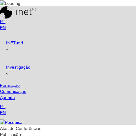
Skip
to
content
PT
EN
INET-md
Investigação
Formação
Comunicação
Agenda
PT
EN
Atas de Conferências
Publicação