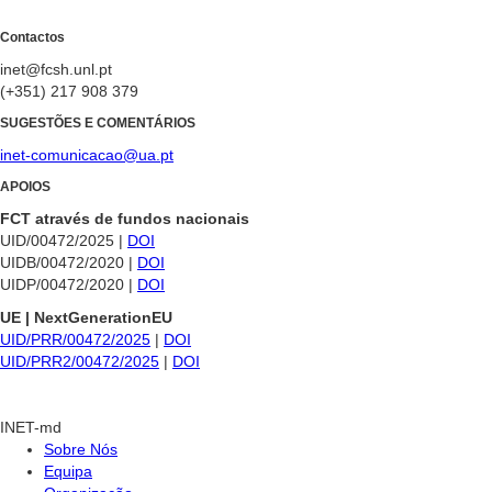
Contactos
inet@fcsh.unl.pt
(+351) 217 908 379
SUGESTÕES E COMENTÁRIOS
inet-comunicacao@ua.pt
APOIOS
FCT através de fundos nacionais
UID/00472/2025 |
DOI
UIDB/00472/2020 |
DOI
UIDP/00472/2020 |
DOI
UE | NextGenerationEU
UID/PRR/00472/2025
|
DOI
UID/PRR2/00472/2025
|
DOI
INET-md
Sobre Nós
Equipa