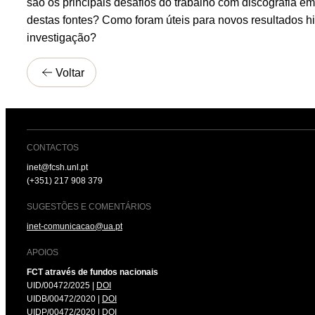
são os principais desafios do trabalho com discografia em
destas fontes? Como foram úteis para novos resultados his
investigação?
Voltar
CONTACTOS
inet@fcsh.unl.pt
(+351) 217 908 379
SUGESTÕES E COMENTÁRIOS
inet-comunicacao@ua.pt
APOIOS
FCT através de fundos nacionais
UID/00472/2025 |
DOI
UIDB/00472/2020 |
DOI
UIDP/00472/2020 |
DOI