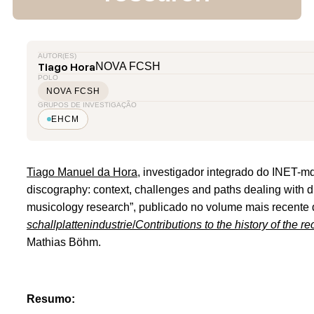
AUTOR(ES)
Tiago Hora
NOVA FCSH
POLO
NOVA FCSH
GRUPOS DE INVESTIGAÇÃO
EHCM
Tiago Manuel da Hora
, investigador integrado do INET-md
discography: context, challenges and paths dealing with di
musicology research”, publicado no volume mais recente 
schallplattenindustrie
/
Contributions to the history of the re
Mathias Böhm.
Resumo: