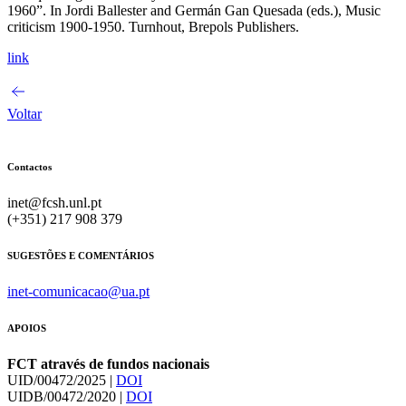
1960”. In Jordi Ballester and Germán Gan Quesada (eds.), Music
criticism 1900-1950. Turnhout, Brepols Publishers.
link
Voltar
Contactos
inet@fcsh.unl.pt
(+351) 217 908 379
SUGESTÕES E COMENTÁRIOS
inet-comunicacao@ua.pt
APOIOS
FCT através de fundos nacionais
UID/00472/2025 |
DOI
UIDB/00472/2020 |
DOI