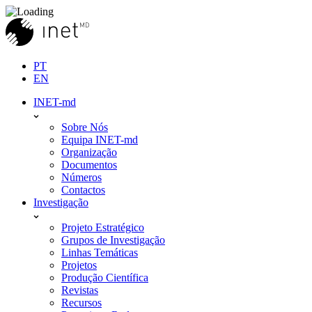
Skip
to
content
PT
EN
INET-md
Sobre Nós
Equipa INET-md
Organização
Documentos
Números
Contactos
Investigação
Projeto Estratégico
Grupos de Investigação
Linhas Temáticas
Projetos
Produção Científica
Revistas
Recursos